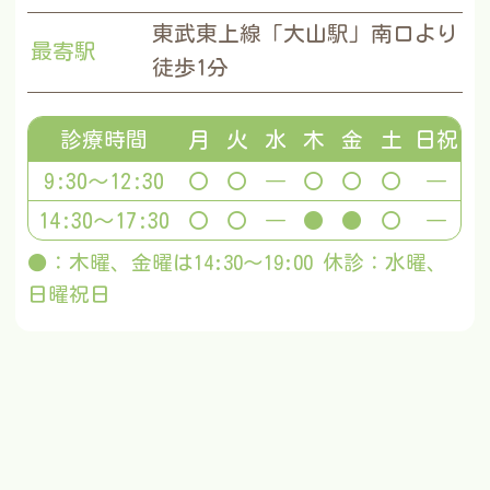
東武東上線「大山駅」南口より
最寄駅
徒歩1分
診療時間
月
火
水
木
金
土
日祝
9:30～12:30
〇
〇
―
〇
〇
〇
―
14:30～17:30
〇
〇
―
●
●
〇
―
●：木曜、金曜は14:30～19:00 休診：水曜、
日曜祝日