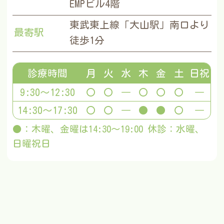
EMPビル4階
東武東上線「大山駅」南口より
最寄駅
徒歩1分
診療時間
月
火
水
木
金
土
日祝
9:30～12:30
〇
〇
―
〇
〇
〇
―
14:30～17:30
〇
〇
―
●
●
〇
―
●：木曜、金曜は14:30～19:00 休診：水曜、
日曜祝日